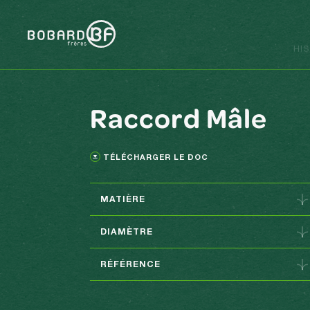
HI
Raccord Mâle
TÉLÉCHARGER LE DOC
MATIÈRE
Inox et/ou Bronze
DIAMÈTRE
35 à 80 (voir PDF)
RÉFÉRENCE
Voir PDF